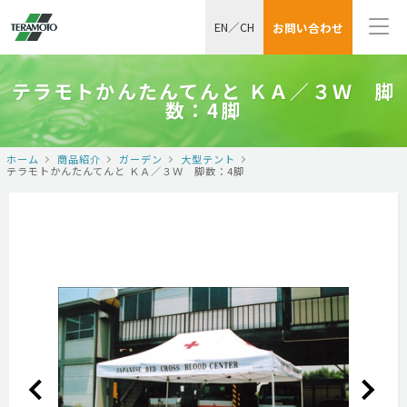
EN
／
CH
お問い合わせ
テラモトかんたんてんと ＫＡ／３Ｗ 脚
数：4脚
ホーム
商品紹介
ガーデン
大型テント
テラモトかんたんてんと ＫＡ／３Ｗ 脚数：4脚