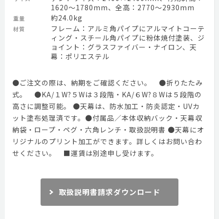
1620～1780mm、全高：2770～2930mm
約24.0kg
重量
フレーム：アルミ角パイプにアルマイトコーテ
材質
ィング・スチール角パイプに粉体焼付塗装、ジ
ョイント：グラスファイバー・ナイロン、天
幕：ポリエステル
●ご注文の際は、納期をご確認ください。 ●折りたたみ
式。 ●KA/１W?５Wは３段階・KA/６W?８Wは５段階の
高さに調整可能。 ●天幕は、防水加工・防炎認定・UVカ
ット塗布処理済です。●付属品／本体収納バック・天幕収
納袋・ロープ・ペグ・六角レンチ・取扱説明書 ●天幕にオ
リジナルのプリント加工ができます。詳しくはお問い合わ
せください。 ■運賃は別途申し受けます。
取扱説明書請求ダウンロード