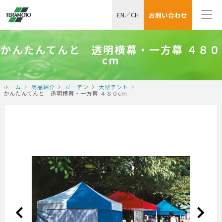
EN
／
CH
お問い合わせ
かんたんてんと 透明横幕・一方幕 ４８０
cm
ホーム
商品紹介
ガーデン
大型テント
かんたんてんと 透明横幕・一方幕 ４８０cm