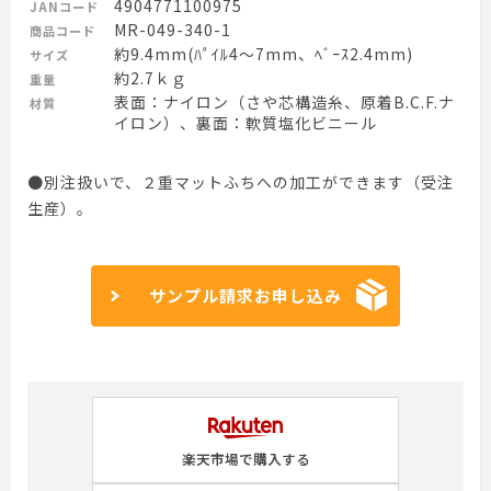
4904771100975
JANコード
MR-049-340-1
商品コード
約9.4mm(ﾊﾟｲﾙ4～7mm、ﾍﾞｰｽ2.4mm)
サイズ
約2.7ｋｇ
重量
表面：ナイロン（さや芯構造糸、原着B.C.F.ナ
材質
イロン）、裏面：軟質塩化ビニール
●別注扱いで、２重マットふちへの加工ができます（受注
生産）。
サンプル請求お申し込み
楽天市場で購入する