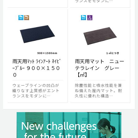
ランスをモダンに…
雨天用ﾏｯﾄ ﾗｲﾝｱｰﾄ ﾈｲﾋﾞ
雨天用マット ニュー
ｰﾌﾞﾙｰ ９００×１５０
テラレイン グレー
０
【㎡】
ウェーブラインの凹凸が
除塵性能と吸水性能を兼
織りなす上質感がエント
ね備えた屋内マット。耐
ランスをモダンに…
久性に優れた構造…