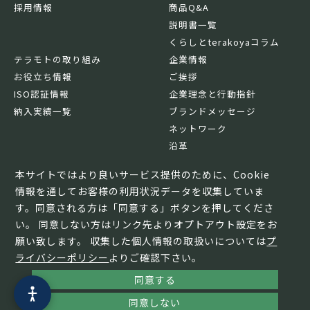
採用情報
商品Q&A
説明書一覧
くらしとterakoyaコラム
テラモトの取り組み
企業情報
お役立ち情報
ご挨拶
ISO認証情報
企業理念と行動指針
納入実績一覧
ブランドメッセージ
ネットワーク
沿革
基本情報
本サイトではより良いサービス提供のために、Cookie
情報を通してお客様の利用状況データを収集していま
す。同意される方は「同意する」ボタンを押してくださ
い。 同意しない方はリンク先よりオプトアウト設定をお
願い致します。 収集した個人情報の取扱いについては
プ
ライバシーポリシー
よりご確認下さい。
同意する
© TERAMOTO All Rights Reserved.
同意しない