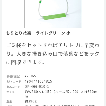
ちりとり捨楽 ライトグリーン 小
ゴミ袋をセットすればチリトリに早変わ
り。大きな掃き込み口で落葉などをラク
に回収できます。
¥2,365
価格(税込)
4904771624815
JANコード
DP-466-010-1
商品コード
約Ｗ360×Ｄ152（ベース部：90）×Ｈ610m
サイズ
m
約390g
重量