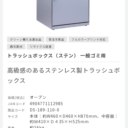
グリーン購入法適合品
受注生産品
フルカラープリント対応
再生素材
リサイクル促進
トラッシュボックス（ステン） 一般ゴミ用
高級感のあるステンレス製トラッシュボ
ックス
オープン
価格(税込)
4904771112985
JANコード
DS-189-110-0
商品コード
本体：約W460×D460×H870mm、中容器：
サイズ
約Ｗ410×Ｄ４35×Ｈ525mm
約16kg
重量