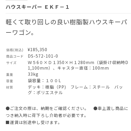
ハウスキーパー ＥＫＦ－１
軽くて取り回しの良い樹脂製ハウスキーパ
ーワゴン。
¥185,350
価格(税込)
DS-572-101-0
商品コード
Ｗ５6０×Ｄ１350×Ｈ１280mm（袋掛け収納時D
サイズ
1,100mm）、キャスター直径：100mm
33kg
重量
袋容量：１００L
容量
デッキ：樹脂（PP) フレーム：スチール バッ
材質
グ：ポリエステル
●ご注文の際は、納期をご確認ください。 ●車上渡し商品に
つき納入時に荷下ろし介助者が必要です。
■運賃は別途申し受けます。