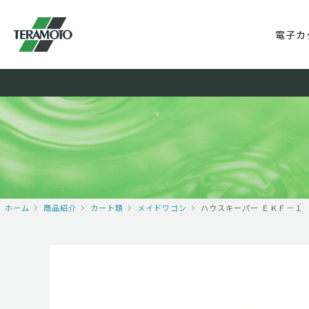
電子カ
ホーム
商品紹介
カート類
メイドワゴン
ハウスキーパー ＥＫＦ－１