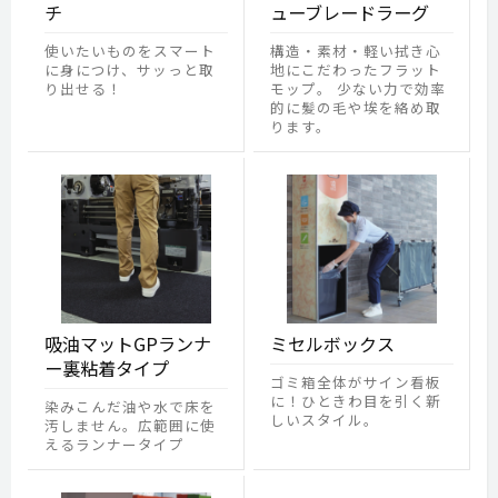
チ
ューブレードラーグ
使いたいものをスマート
構造・素材・軽い拭き心
に身につけ、サッっと取
地にこだわったフラット
り出せる！
モップ。 少ない力で効率
的に髪の毛や埃を絡め取
ります。
吸油マットGPランナ
ミセルボックス
ー裏粘着タイプ
ゴミ箱全体がサイン看板
に！ひときわ目を引く新
染みこんだ油や水で床を
しいスタイル。
汚しません。広範囲に使
えるランナータイプ