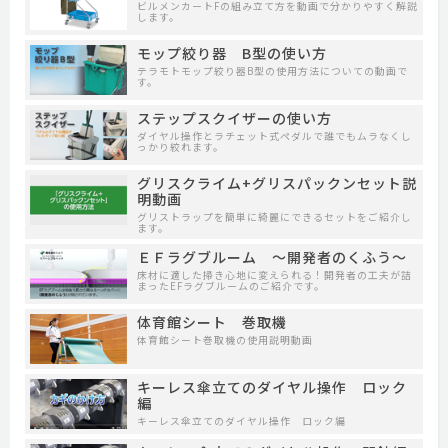
ビルメンカートFの組み立て方を動画で分かりやすく解説
します。
モップ絞り器 B型の使い方
テラモトモップ絞り器B型の使用方法についての動画で
す。
ステップスクイザーの使い方
ダイヤル操作とラチェット式ペダルで誰でもムラなくし
っかり絞れます。
グリスクライム+グリスパックンセット説
明動画
グリストラップを簡単に綺麗にできるセットをご紹介し
ます。
ＥＦラグブルーム ～開発者のくふう～
床材に適した掃き心地に変えられる！開発者の工夫が詰
まったEFラグブルームのご紹介です。
体育館シート 巻取機
体育館シート巻取機の使用説明動画
キーレス傘立てのダイヤル操作 ロック
編
キーレス傘立てのダイヤル操作 ロック編