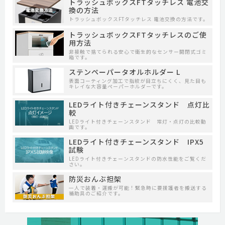
トラッシュボックスFTタッチレス 電池交
換の方法
トラッシュボックスFTタッチレス 電池交換の方法です。
トラッシュボックスFTタッチレスのご使
用方法
非接触で捨てられる安心で衛生的なセンサー開閉式ゴミ
箱です。
ステンペーパータオルホルダー L
表面コーティング加工で指紋が目立ちにくく、見た目も
キレイな大容量ペーパーホルダーです。
LEDライト付きチェーンスタンド 点灯比
較
LEDライト付きチェーンスタンド 常灯・点灯の比較動
画です。
LEDライト付きチェーンスタンド IPX5
試験
LEDライト付きチェーンスタンドの防水性能をご覧くだ
さい。
防災おんぶ担架
一人で装着・運搬が可能！緊急時に要援護者を搬送する
補助具のご紹介です。