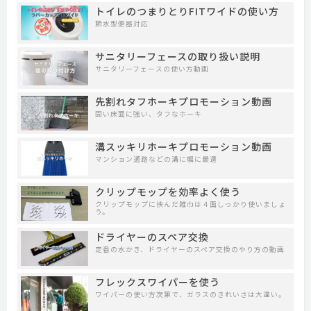
トイレのつまりとりFITワイドの使い方
節水型便器対応
サニタリーフェースの取り扱い説明
サニタリーフェースの使い方動画
先割れタフホーキプロモーション動画
固い床面に強い、タフなホーキ
溝スッキリホーキプロモーション動画
マンション通路などの溝に幅に最適
クリップモップを効率よく使う
クリップモップに挟んだ雑巾は４面しっかり使いましょ
う。
ドライヤーのスペア交換
定番の水かき、ドライヤーのスペア交換のやり方の動画
フレックスワイパーを使う
ワイパーの使い方次第で、ガラスのきれいさは大違い。