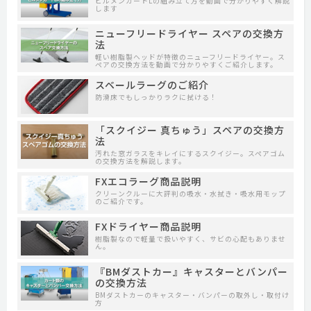
ビルメンカートLの組み立て方を動画で分かりやすく解説
します
ニューフリードライヤー スペアの交換方
法
軽い樹脂製ヘッドが特徴のニューフリードライヤー。ス
ペアの交換方法を動画で分かりやすくご紹介します。
スベールラーグのご紹介
防滑床でもしっかりラクに拭ける！
「スクイジー 真ちゅう」スペアの交換方
法
汚れた窓ガラスをキレイにするスクイジー。スペアゴム
の交換方法を解説します。
FXエコラーグ商品説明
クリーンクルーに大評判の吸水・水拭き・吸水用モップ
のご紹介です。
FXドライヤー商品説明
樹脂製なので軽量で扱いやすく、サビの心配もありませ
ん。
『BMダストカー』キャスターとバンパー
の交換方法
BMダストカーのキャスター・バンパーの取外し・取付け
方