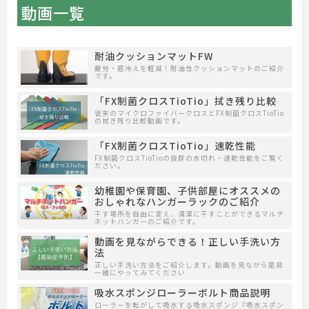
動画一覧
耐油クッションマットFW
疲労・底冷えを軽減！耐油性クッションマットのご紹介
です。
「FX制菌クロスTioTio」拭き残り比較
従来のマイクロファイバークロスとFX制菌クロスTioTio
の拭き残り比較動画です。
「FX制菌クロスTioTio」速乾性能
FX制菌クロスTioTioの抜群の水切れ・速乾性能をご覧く
ださい。
幼稚園や保育園、子供部屋にオススメの
おしゃれなハンガーラックのご紹介
干す場所を自由に変え、清潔に干すことができるマルチ
ネットハンガーのご紹介です。
動画を見ながらできる！正しい手洗い方
法
正しい手洗い方法をご紹介します。動画を見ながら是非
一緒にやってみてください
吸水スポンジローラーボルト商品説明
ローラーを転がして吸水する吸水スポンジ『吸水スポン