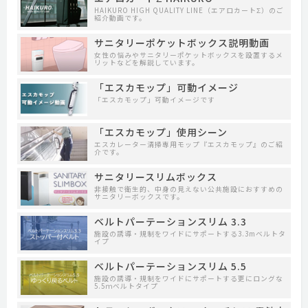
HAIKURO HIGH QUALITY LINE（エアロカートΣ）のご
紹介動画です。
サニタリーポケットボックス説明動画
女性の悩みやサニタリーポケットボックスを設置するメ
リットなどを解説しています。
「エスカモップ」可動イメージ
「エスカモップ」可動イメージです
「エスカモップ」使用シーン
エスカレーター清掃専用モップ『エスカモップ』のご紹
介です。
サニタリースリムボックス
非接触で衛生的、中身の見えない公共施設におすすめの
サニタリーボックスです。
ベルトパーテーションスリム 3.3
施設の誘導・規制をワイドにサポートする3.3mベルトタ
イプ
ベルトパーテーションスリム 5.5
施設の誘導・規制をワイドにサポートする更にロングな
5.5ｍベルトタイプ