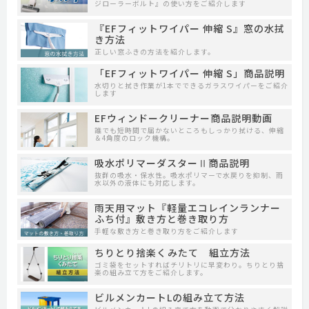
ジローラーボルト』の使い方をご紹介します
『EFフィットワイパー 伸縮 S』窓の水拭
き方法
正しい窓ふきの方法を紹介します。
「EFフィットワイパー 伸縮 S」商品説明
水切りと拭き作業が1本でできるガラスワイパーをご紹介
します
EFウィンドークリーナー商品説明動画
誰でも短時間で届かないところもしっかり拭ける、伸縮
＆4角度のロック機構。
吸水ポリマーダスターⅡ商品説明
抜群の吸水・保水性。吸水ポリマーで水戻りを抑制、雨
水以外の液体にも対応します。
雨天用マット『軽量エコレインランナー
ふち付』敷き方と巻き取り方
手軽な敷き方と巻き取り方をご紹介します
ちりとり捨楽くみたて 組立方法
ゴミ袋をセットすればチリトリに早変わり。ちりとり捨
楽の組み立て方をご紹介します。
ビルメンカートLの組み立て方法