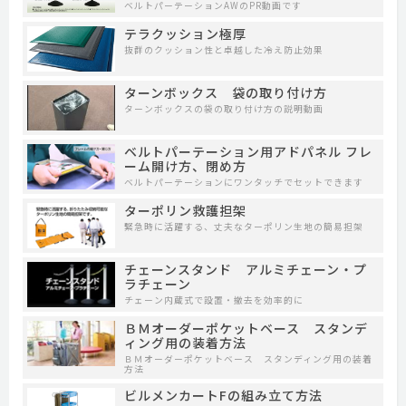
ベルトパーテーションAWのPR動画です
テラクッション極厚
抜群のクッション性と卓越した冷え防止効果
ターンボックス 袋の取り付け方
ターンボックスの袋の取り付け方の説明動画
ベルトパーテーション用アドパネル フレ
ーム開け方、閉め方
ベルトパーテーションにワンタッチでセットできます
ターポリン救護担架
緊急時に活躍する、丈夫なターポリン生地の簡易担架
チェーンスタンド アルミチェーン・プ
ラチェーン
チェーン内蔵式で設置・撤去を効率的に
ＢＭオーダーポケットベース スタンデ
ィング用の装着方法
ＢＭオーダーポケットベース スタンディング用の装着
方法
ビルメンカートFの組み立て方法