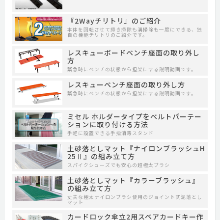
『2Wayチリトリ』のご紹介
本体を回転させて掃き掃除も溝掃除も一度にできる、独
自の機能チリトリのご紹介です。
レスキューボードベンチ座面の取り外し
方
緊急時にベンチの状態から担架にする説明動画です。
レスキューベンチ座面の取り外し方
緊急時にベンチの状態から担架にする説明動画です。
ミセル ホルダータイプをベルトパーテー
ションに取り付ける方法
手軽に設置できる手指消毒スタンド
土砂落としマット『ナイロンブラッシュH
25Ⅱ』の組み立て方
スパイクシューズでも安心の超極太ブラシ
土砂落としマット『カラーブラッシュ』
の組み立て方
丈夫な極太ナイロンブラシ使用のジョイント式泥落とし
マット
カードロック傘立2用スペアカードキー作