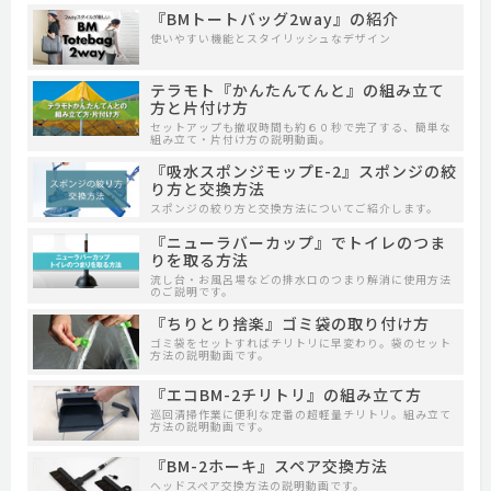
『BMトートバッグ2way』の紹介
使いやすい機能とスタイリッシュなデザイン
テラモト『かんたんてんと』の組み立て
方と片付け方
セットアップも撤収時間も約６０秒で完了する、簡単な
組み立て・片付け方の説明動画。
『吸水スポンジモップE-2』スポンジの絞
り方と交換方法
スポンジの絞り方と交換方法についてご紹介します。
『ニューラバーカップ』でトイレのつま
りを取る方法
流し台・お風呂場などの排水口のつまり解消に使用方法
のご説明です。
『ちりとり捨楽』ゴミ袋の取り付け方
ゴミ袋をセットすればチリトリに早変わり。袋のセット
方法の説明動画です。
『エコBM-2チリトリ』の組み立て方
巡回清掃作業に便利な定番の超軽量チリトリ。組み立て
方法の説明動画です。
『BM-2ホーキ』スペア交換方法
ヘッドスペア交換方法の説明動画です。