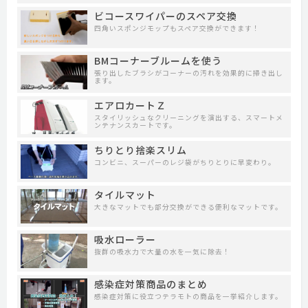
ビコースワイパーのスペア交換
四角いスポンジモップもスペア交換ができます！
BMコーナーブルームを使う
張り出したブラシがコーナーの汚れを効果的に掃き出し
ます。
エアロカートＺ
スタイリッシュなクリーニングを演出する、スマートメ
ンテナンスカートです。
ちりとり捨楽スリム
コンビニ、スーパーのレジ袋がちりとりに早変わり。
タイルマット
大きなマットでも部分交換ができる便利なマットです。
吸水ローラー
抜群の吸水力で大量の水を一気に除去！
感染症対策商品のまとめ
感染症対策に役立つテラモトの商品を一挙紹介します。