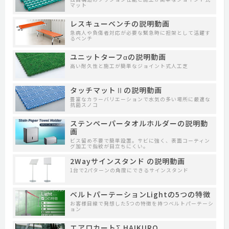
マット
レスキューベンチの説明動画
急病人や負傷者対応が必要な緊急時に担架として活躍す
るベンチ
ユニットターフαの説明動画
高い耐久性と施工が簡単なジョイント式人工芝
タッチマットⅡの説明動画
豊富なカラーバリエーションで水気の多い場所に最適な
抗菌スノコ
ステンペーパータオルホルダーの説明動
画
ビス留め不要で簡単設置。サビに強く、表面コーティン
グ加工で指紋が目立ちにくい。
2Wayサインスタンド の説明動画
1台で2パターンの角度にできるサインスタンド
ベルトパーテーションLightの5つの特徴
お客様目線で発想した5つの特徴を持つベルトパーテーシ
ョン
エアロカートΣ HAIKURO