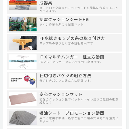
成器具
カードロック傘立のスペアカードを簡単に作成すること
ができます。
制電クッションシートHG
ライン作業を助ける制電マット
FF水拭きモップの糸の取り付け方
モップ糸の取り付け方の説明動画です
ＦＸマルチハンガー 組立方動画
FXマルチハンガーの組み立て方法動画です。
仕切付きバケツの組立方法
仕切付きバケツの組立方法動画です。
安心クッションマット
抜群のクッション性でベットやトイレ周りの転倒の衝撃
緩和に！
吸油シート プロモーション動画
素早く確実な吸油・吸水性能で工場の安全対策を強力に
サポート！