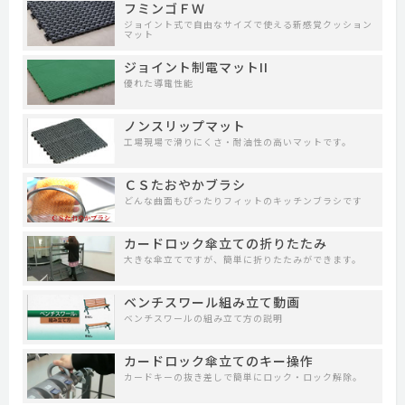
フミンゴＦＷ
ジョイント式で自由なサイズで使える新感覚クッション
マット
ジョイント制電マットII
優れた導電性能
ノンスリップマット
工場現場で滑りにくさ・耐油性の高いマットです。
ＣＳたおやかブラシ
どんな曲面もぴったりフィットのキッチンブラシです
カードロック傘立ての折りたたみ
大きな傘立てですが、簡単に折りたたみができます。
ベンチスワール組み立て動画
ベンチスワールの組み立て方の説明
カードロック傘立てのキー操作
カードキーの抜き差しで簡単にロック・ロック解除。