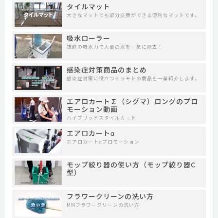
タイルマット
大きなマットでも部分交換ができる便利なマットです。
吸水ローラー
抜群の吸水力で大量の水を一気に除去！
感染症対策商品のまとめ
感染症対策に役立つテラモトの商品を一挙紹介します。
エアロカート∑（シグマ）ロングのプロ
モーション動画
ハイブリッドスタイルカート
エアロカートα
エアロカートαプロモーション
モップ絞り器の使い方（モップ絞り器C
型）
フラワークリーンの洗い方
MMフラワークリーンの洗い方