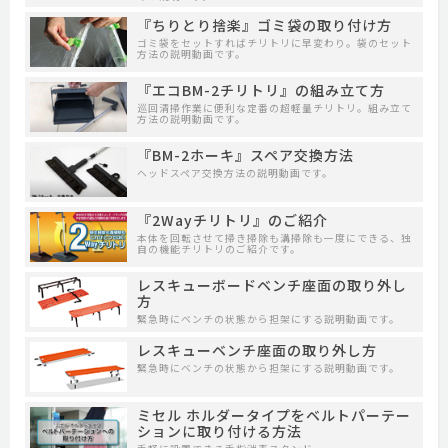
『ちりとり捨楽』ゴミ袋の取り付け方
ゴミ袋をセットすればチリトリに早変わり。袋のセット
方法の説明動画です。
『エコBM-2チリトリ』の組み立て方
巡回清掃作業に便利な定番の超軽量チリトリ。組み立て
方法の説明動画です。
『BM-2ホーキ』スペア交換方法
ヘッドスペア交換方法の説明動画です。
『2Wayチリトリ』のご紹介
本体を回転させて掃き掃除も溝掃除も一度にできる、独
自の機能チリトリのご紹介です。
レスキューボードベンチ座面の取り外し
方
緊急時にベンチの状態から担架にする説明動画です。
レスキューベンチ座面の取り外し方
緊急時にベンチの状態から担架にする説明動画です。
ミセル ホルダータイプをベルトパーテー
ションに取り付ける方法