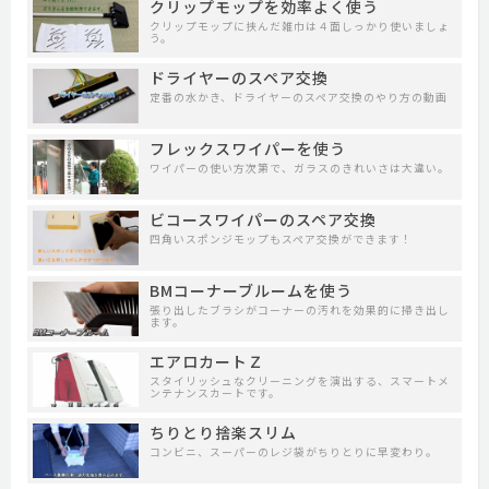
クリップモップを効率よく使う
クリップモップに挟んだ雑巾は４面しっかり使いましょ
う。
ドライヤーのスペア交換
定番の水かき、ドライヤーのスペア交換のやり方の動画
フレックスワイパーを使う
ワイパーの使い方次第で、ガラスのきれいさは大違い。
ビコースワイパーのスペア交換
四角いスポンジモップもスペア交換ができます！
BMコーナーブルームを使う
張り出したブラシがコーナーの汚れを効果的に掃き出し
ます。
エアロカートＺ
スタイリッシュなクリーニングを演出する、スマートメ
ンテナンスカートです。
ちりとり捨楽スリム
コンビニ、スーパーのレジ袋がちりとりに早変わり。