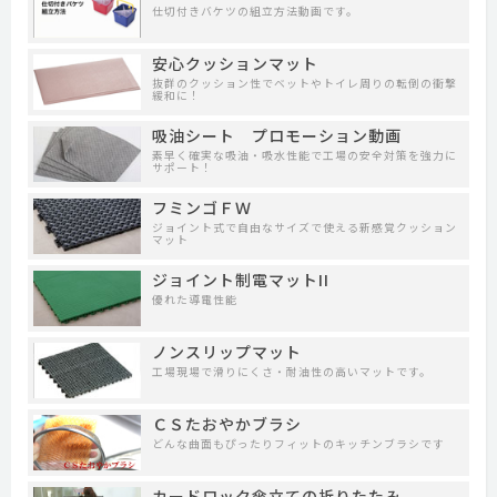
仕切付きバケツの組立方法動画です。
安心クッションマット
抜群のクッション性でベットやトイレ周りの転倒の衝撃
緩和に！
吸油シート プロモーション動画
素早く確実な吸油・吸水性能で工場の安全対策を強力に
サポート！
フミンゴＦＷ
ジョイント式で自由なサイズで使える新感覚クッション
マット
ジョイント制電マットII
優れた導電性能
ノンスリップマット
工場現場で滑りにくさ・耐油性の高いマットです。
ＣＳたおやかブラシ
どんな曲面もぴったりフィットのキッチンブラシです
カードロック傘立ての折りたたみ