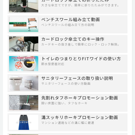
大きな傘立てですが、簡単に折りたたみができます。
ベンチスワール組み立て動画
ベンチスワールの組み立て方の説明
カードロック傘立てのキー操作
カードキーの抜き差しで簡単にロック・ロック解除。
トイレのつまりとりFITワイドの使い方
節水型便器対応
サニタリーフェースの取り扱い説明
サニタリーフェースの使い方動画
先割れタフホーキプロモーション動画
固い床面に強い、タフなホーキ
溝スッキリホーキプロモーション動画
マンション通路などの溝に幅に最適