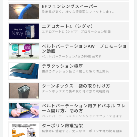
EFフェンシングスイーパー
柔軟性が高く、様々な清掃面にフィットします。
エアロカートΣ（シグマ）
エアロアートΣ（シグマ）プロモーション動画
ベルトパーテーションAW プロモーショ
ン動画
ベルトパーテーションAWのPR動画です
テラクッション極厚
抜群のクッション性と卓越した冷え防止効果
ターンボックス 袋の取り付け方
ターンボックスの袋の取り付け方の説明動画
ベルトパーテーション用アドパネル フレ
ーム開け方、閉め方
ベルトパーテーションにワンタッチでセットできます
ターポリン救護担架
緊急時に活躍する、丈夫なターポリン生地の簡易担架