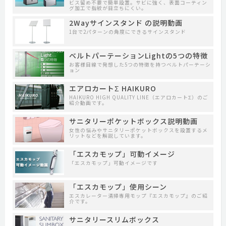
ビス留め不要で簡単設置。サビに強く、表面コーティン
グ加工で指紋が目立ちにくい。
2Wayサインスタンド の説明動画
1台で2パターンの角度にできるサインスタンド
ベルトパーテーションLightの5つの特徴
お客様目線で発想した5つの特徴を持つベルトパーテーシ
ョン
エアロカートΣ HAIKURO
HAIKURO HIGH QUALITY LINE（エアロカートΣ）のご
紹介動画です。
サニタリーポケットボックス説明動画
女性の悩みやサニタリーポケットボックスを設置するメ
リットなどを解説しています。
「エスカモップ」可動イメージ
「エスカモップ」可動イメージです
「エスカモップ」使用シーン
エスカレーター清掃専用モップ『エスカモップ』のご紹
介です。
サニタリースリムボックス