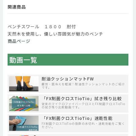
関連商品
ベンチスワール １８００ 肘付
天然木を使用し、優しい雰囲気が魅力のベンチ
商品ページ
動画一覧
耐油クッションマットFW
疲労・底冷えを軽減！耐油性クッションマットのご紹介
です。
「FX制菌クロスTioTio」拭き残り比較
従来のマイクロファイバークロスとFX制菌クロスTioTio
の拭き残り比較動画です。
「FX制菌クロスTioTio」速乾性能
FX制菌クロスTioTioの抜群の水切れ・速乾性能をご覧く
ださい。