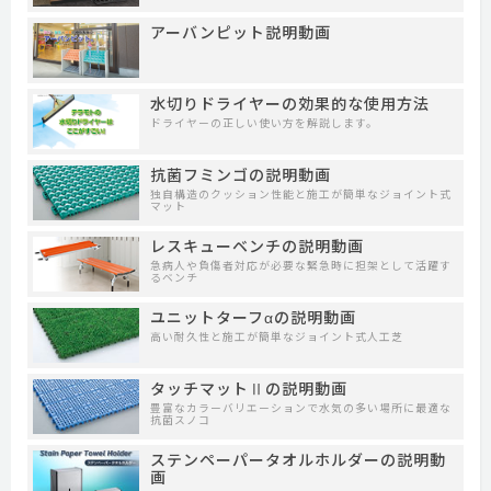
アーバンピット説明動画
水切りドライヤーの効果的な使用方法
ドライヤーの正しい使い方を解説します。
抗菌フミンゴの説明動画
独自構造のクッション性能と施工が簡単なジョイント式
マット
レスキューベンチの説明動画
急病人や負傷者対応が必要な緊急時に担架として活躍す
るベンチ
ユニットターフαの説明動画
高い耐久性と施工が簡単なジョイント式人工芝
タッチマットⅡの説明動画
豊富なカラーバリエーションで水気の多い場所に最適な
抗菌スノコ
ステンペーパータオルホルダーの説明動
画