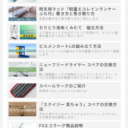
雨天用マット『軽量エコレインランナー
ふち付』敷き方と巻き取り方
手軽な敷き方と巻き取り方をご紹介します
ちりとり捨楽くみたて 組立方法
ゴミ袋をセットすればチリトリに早変わり。ちりとり捨
楽の組み立て方をご紹介します。
ビルメンカートLの組み立て方法
ビルメンカートLの組み立て方を動画で分かりやすく解説
します
ニューフリードライヤー スペアの交換方
法
軽い樹脂製ヘッドが特徴のニューフリードライヤー。ス
ペアの交換方法を動画で分かりやすくご紹介します。
スベールラーグのご紹介
防滑床でもしっかりラクに拭ける！
「スクイジー 真ちゅう」スペアの交換方
法
汚れた窓ガラスをキレイにするスクイジー。スペアゴム
の交換方法を解説します。
FXエコラーグ商品説明