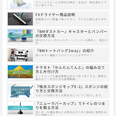
クリーンクルーに大評判の吸水・水拭き・吸水用モップ
のご紹介です。
FXドライヤー商品説明
樹脂製なので軽量で扱いやすく、サビの心配もありませ
ん。
『BMダストカー』キャスターとバンパー
の交換方法
BMダストカーのキャスター・バンパーの取外し・取付け
方
『BMトートバッグ2way』の紹介
使いやすい機能とスタイリッシュなデザイン
テラモト『かんたんてんと』の組み立て
方と片付け方
セットアップも撤収時間も約６０秒で完了する、簡単な
組み立て・片付け方の説明動画。
『吸水スポンジモップE-2』スポンジの絞
り方と交換方法
スポンジの絞り方と交換方法についてご紹介します。
『ニューラバーカップ』でトイレのつま
りを取る方法
流し台・お風呂場などの排水口のつまり解消に使用方法
のご説明です。