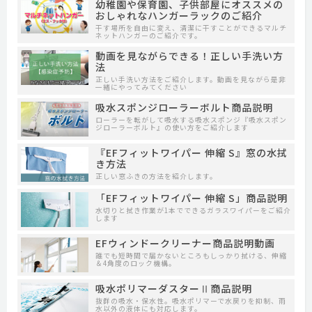
幼稚園や保育園、子供部屋にオススメの
おしゃれなハンガーラックのご紹介
干す場所を自由に変え、清潔に干すことができるマルチ
ネットハンガーのご紹介です。
動画を見ながらできる！正しい手洗い方
法
正しい手洗い方法をご紹介します。動画を見ながら是非
一緒にやってみてください
吸水スポンジローラーボルト商品説明
ローラーを転がして吸水する吸水スポンジ『吸水スポン
ジローラーボルト』の使い方をご紹介します
『EFフィットワイパー 伸縮 S』窓の水拭
き方法
正しい窓ふきの方法を紹介します。
「EFフィットワイパー 伸縮 S」商品説明
水切りと拭き作業が1本でできるガラスワイパーをご紹介
します
EFウィンドークリーナー商品説明動画
誰でも短時間で届かないところもしっかり拭ける、伸縮
＆4角度のロック機構。
吸水ポリマーダスターⅡ商品説明
抜群の吸水・保水性。吸水ポリマーで水戻りを抑制、雨
水以外の液体にも対応します。