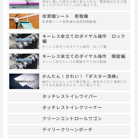
床材に適した掃き心地に変えられる！開発者の工夫が詰
まったEFラグブルームのご紹介です。
体育館シート 巻取機
体育館シート巻取機の使用説明動画
キーレス傘立てのダイヤル操作 ロック
編
キーレス傘立てのダイヤル操作 ロック編
キーレス傘立てのダイヤル操作 開錠編
キーレス傘立トレスの開錠のやり方の動画
かんたん！きれい！『ダスター清掃』
細かいゴミもしっかり掃き取る、毎日のフロア清掃にお
すすめの乾拭きダスターのご紹介です。
タッチレストイレワイパー
タッチレストイレクリーナー
クリーンコントロールワゴン
デイリークリーンポーチ