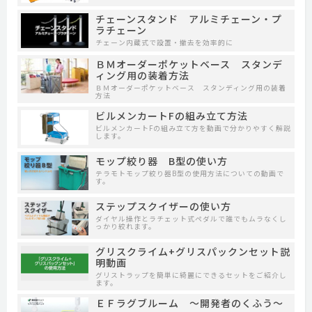
チェーンスタンド アルミチェーン・プ
ラチェーン
チェーン内蔵式で設置・撤去を効率的に
ＢＭオーダーポケットベース スタンデ
ィング用の装着方法
ＢＭオーダーポケットベース スタンディング用の装着
方法
ビルメンカートFの組み立て方法
ビルメンカートFの組み立て方を動画で分かりやすく解説
します。
モップ絞り器 B型の使い方
テラモトモップ絞り器B型の使用方法についての動画で
す。
ステップスクイザーの使い方
ダイヤル操作とラチェット式ペダルで誰でもムラなくし
っかり絞れます。
グリスクライム+グリスパックンセット説
明動画
グリストラップを簡単に綺麗にできるセットをご紹介し
ます。
ＥＦラグブルーム ～開発者のくふう～