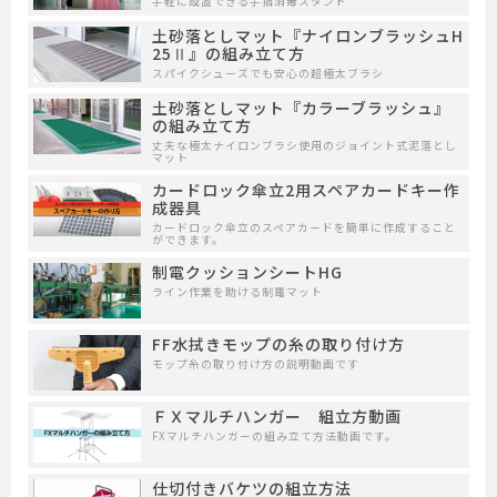
手軽に設置できる手指消毒スタンド
土砂落としマット『ナイロンブラッシュH
25Ⅱ』の組み立て方
スパイクシューズでも安心の超極太ブラシ
土砂落としマット『カラーブラッシュ』
の組み立て方
丈夫な極太ナイロンブラシ使用のジョイント式泥落とし
マット
カードロック傘立2用スペアカードキー作
成器具
カードロック傘立のスペアカードを簡単に作成すること
ができます。
制電クッションシートHG
ライン作業を助ける制電マット
FF水拭きモップの糸の取り付け方
モップ糸の取り付け方の説明動画です
ＦＸマルチハンガー 組立方動画
FXマルチハンガーの組み立て方法動画です。
仕切付きバケツの組立方法