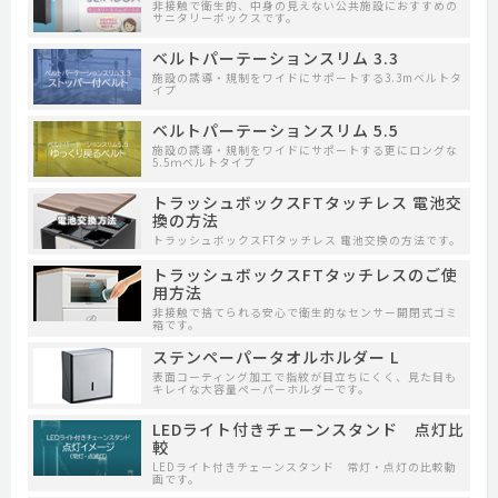
非接触で衛生的、中身の見えない公共施設におすすめの
サニタリーボックスです。
ベルトパーテーションスリム 3.3
施設の誘導・規制をワイドにサポートする3.3mベルトタ
イプ
ベルトパーテーションスリム 5.5
施設の誘導・規制をワイドにサポートする更にロングな
5.5ｍベルトタイプ
トラッシュボックスFTタッチレス 電池交
換の方法
トラッシュボックスFTタッチレス 電池交換の方法です。
トラッシュボックスFTタッチレスのご使
用方法
非接触で捨てられる安心で衛生的なセンサー開閉式ゴミ
箱です。
ステンペーパータオルホルダー L
表面コーティング加工で指紋が目立ちにくく、見た目も
キレイな大容量ペーパーホルダーです。
LEDライト付きチェーンスタンド 点灯比
較
LEDライト付きチェーンスタンド 常灯・点灯の比較動
画です。