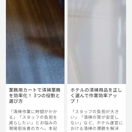
業務用カートで清掃業務
ホテルの清掃用品を正し
を効率化！ 3つの役割と
く選んで作業効率アッ
選び方
プ！
「清掃作業に時間がかか
「スタッフの負担が大き
る」「スタッフの負担を
い」「清掃の質が安定し
減らしたい」とお悩みの
ない」など、ホテル運営に
現場担当者の方へ。本記
おける清掃の課題を解決