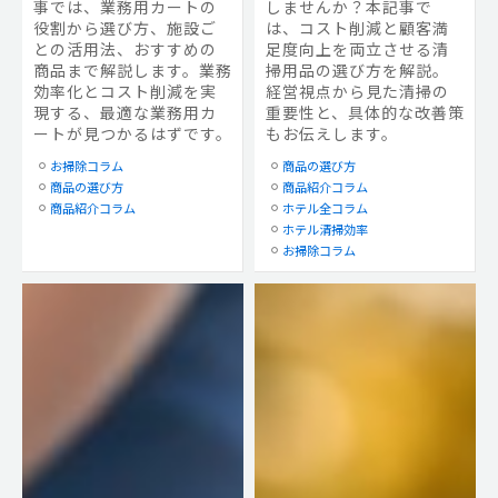
事では、業務用カートの
しませんか？本記事で
役割から選び方、施設ご
は、コスト削減と顧客満
との活用法、おすすめの
足度向上を両立させる清
商品まで解説します。業務
掃用品の選び方を解説。
効率化とコスト削減を実
経営視点から見た清掃の
現する、最適な業務用カ
重要性と、具体的な改善策
ートが見つかるはずです。
もお伝えします。
お掃除コラム
商品の選び方
商品の選び方
商品紹介コラム
商品紹介コラム
ホテル全コラム
ホテル清掃効率
お掃除コラム