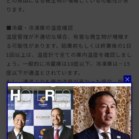
どの原因になる微生物が増殖している可能性があ
ります。
■冷蔵・冷凍庫の温度確認
温度管理が不適切な場合、有害な微生物が増殖す
る可能性があります。始業前もしくは終業後の1日
1回以上は、温度計で全ての庫内温度を確認しまし
ょう。一般的に冷蔵庫は10度以下、冷凍庫は－15
度以下が適温とされています。
もし、適温よりも庫内温度が高かった場合、設定
温度を再調整し、故障の疑いがあればメーカーに
問い合わせましょう。その間保存していた食材
は、状態を確認し、傷んでいる可能性があれば使
用しないようにしましょう。
■トイレの洗浄・消毒