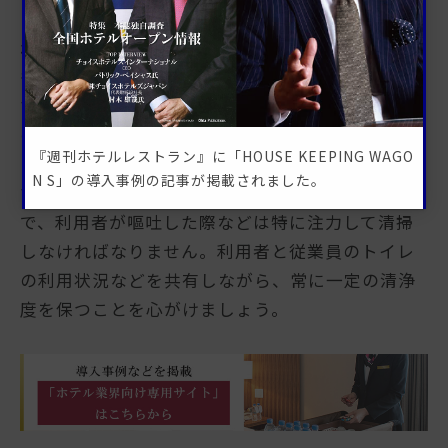
「旅館・ホテルにおけるHACCPの考え方を取り入
れた衛生管理手引書」では、トイレの清掃・消毒
も厨房の衛生管理に間接的に関わるとされていま
す。その理由として、大腸菌やノロウイルスなど
の微生物はトイレで発生しやすく、厨房のスタッ
『週刊ホテルレストラン』に「HOUSE KEEPING WAGO
フが意図せず汚染されてしまう可能性があるので
N S」の導入事例の記事が掲載されました。
す。例えば、ドアノブや水洗レバーなどが要注意
で、利用者が嘔吐した際などは特に注力して清掃
しなければなりません。利用者と従業員のトイレ
の利用状況などを共有しながら、常に一定の清浄
度を保つことを心がけましょう。