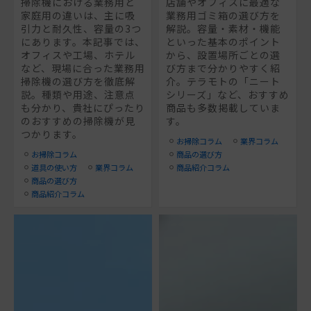
掃除機における業務用と
店舗やオフィスに最適な
家庭用の違いは、主に吸
業務用ゴミ箱の選び方を
引力と耐久性、容量の3つ
解説。容量・素材・機能
にあります。本記事では、
といった基本のポイント
オフィスや工場、ホテル
から、設置場所ごとの選
など、現場に合った業務用
び方まで分かりやすく紹
掃除機の選び方を徹底解
介。テラモトの「ニート
説。種類や用途、注意点
シリーズ」など、おすすめ
も分かり、貴社にぴったり
商品も多数掲載していま
のおすすめの掃除機が見
す。
つかります。
お掃除コラム
業界コラム
お掃除コラム
商品の選び方
道具の使い方
業界コラム
商品紹介コラム
商品の選び方
商品紹介コラム