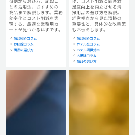
役割から選び方、施設ご
は、コスト削減と顧客満
との活用法、おすすめの
足度向上を両立させる清
商品まで解説します。業務
掃用品の選び方を解説。
効率化とコスト削減を実
経営視点から見た清掃の
現する、最適な業務用カ
重要性と、具体的な改善策
ートが見つかるはずです。
もお伝えします。
商品紹介コラム
商品紹介コラム
お掃除コラム
ホテル全コラム
商品の選び方
ホテル清掃効率
お掃除コラム
商品の選び方