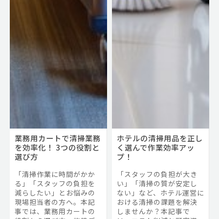
業務用カートで清掃業務
ホテルの清掃用品を正し
を効率化！ 3つの役割と
く選んで作業効率アッ
選び方
プ！
「清掃作業に時間がかか
「スタッフの負担が大き
る」「スタッフの負担を
い」「清掃の質が安定し
減らしたい」とお悩みの
ない」など、ホテル運営に
現場担当者の方へ。本記
おける清掃の課題を解決
事では、業務用カートの
しませんか？本記事で