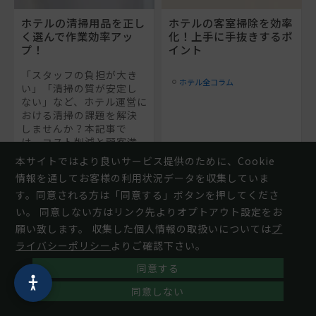
ホテルの清掃用品を正し
ホテルの客室掃除を効率
く選んで作業効率アッ
化！上手に手抜きするポ
プ！
イント
「スタッフの負担が大き
ホテル全コラム
い」「清掃の質が安定し
ない」など、ホテル運営に
おける清掃の課題を解決
しませんか？本記事で
は、コスト削減と顧客満
足度向上を両立させる清
本サイトではより良いサービス提供のために、Cookie
掃用品の選び方を解説。
情報を通してお客様の利用状況データを収集していま
経営視点から見た清掃の
す。同意される方は「同意する」ボタンを押してくださ
重要性と、具体的な改善策
もお伝えします。
い。 同意しない方はリンク先よりオプトアウト設定をお
願い致します。 収集した個人情報の取扱いについては
プ
ホテル全コラム
ホテル清掃効率
ライバシーポリシー
よりご確認下さい。
商品の選び方
同意する
商品紹介コラム
お掃除コラム
同意しない