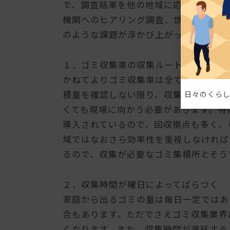
で、調査結果を他の地域に応用すること
機関へのヒアリング調査、世帯へのアン
のような課題が浮かび上がってきました
１．ゴミ収集車の収集ルートが非効率
かねてよりゴミ収集車は全てのゴミ集積
積量を確認しない限り、収集の要否が判
日々のくらし
くても現場に向かう必要があります。特
導入されているので、回収拠点も多く、
域ではなおさら効率性を重視しなければ
るので、収集が必要なゴミ集積所とそう
２．収集時間が曜日によってばらつく
家庭から出るゴミの量は毎日一定ではあ
合もあります。ただでさえゴミ収集業界
くなります。また、収集時間が遅延する