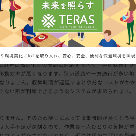
も可能かと思われます。なお研究方法は、ゴミ収集関係
ケート調査、GPS搭載調査などです。結果として、以下
。
所を巡回する必要がありました。作業員が直にゴミの堆
断できないからです。そのため仮にゴミが溜まっていな
や環境美化にIoTを取り入れ、安心、安全、便利な快適環境を実現
に近年は高齢化等の問題に対応するべく「戸別収集」が
移動効率が悪くなります。狭い道路や一方通行が多い地
なりません。収集時間が遅延すると余分なコストがかか
でない所が判断できるようなシステムが求められます。
りません。そのため曜日によって収集時間が長くなる場
は人手不足が深刻なので、作業員一人ひとりの負担が重
とコストがかさむだけでなく、近隣住民の生活にも影響