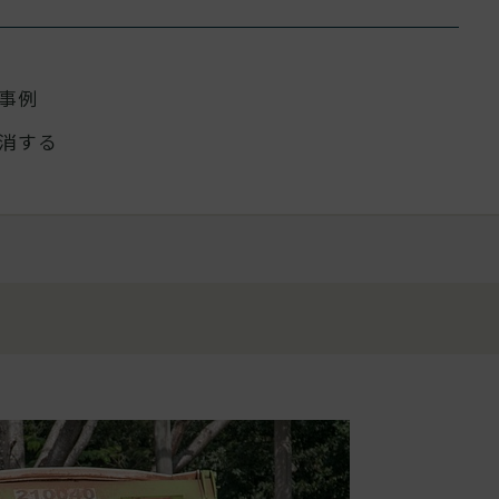
の事例
解消する