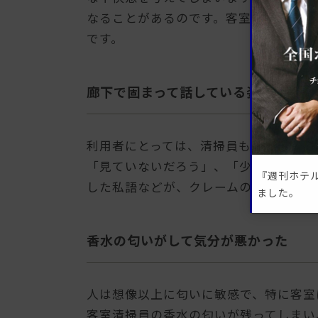
なることがあるのです。客室清掃員が気
です。
廊下で固まって話している姿に不快感
利用者にとっては、清掃員もフロントも
「見ていないだろう」、「少しくらいな
『週刊ホテル
した私語などが、クレームのきっかけに
ました。
香水の匂いがして気分が悪かった
人は想像以上に匂いに敏感で、特に客室
客室清掃員の香水の匂いが残ってしまい