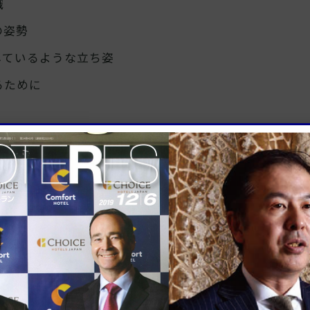
識
の姿勢
しているような立ち姿
るために
員のマナー
して「自分を守る」という3つの役割があることを覚え
葉遣いなど基本マナーが出来ていないと他人に視覚印象
とその人は「不安」を感じてしまい、クレームの原因に